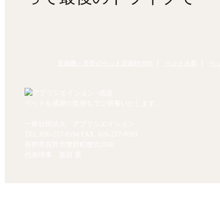
首都圏・長野のペット霊園HOME
ペット火葬
ペ
ペットを感謝の気持ちでご供養いたします。
一般社団法人 アプリシエイション
TEL.
026-217-0594
FAX. 026-217-0593
長野県長野市豊野町蟹沢2560
代表理事 栗田 要