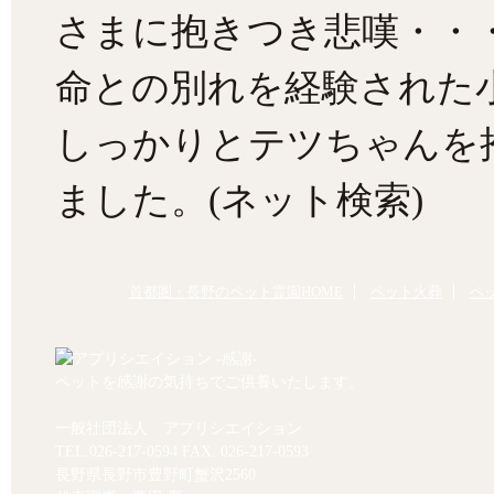
さまに抱きつき悲嘆・・
命との別れを経験された
しっかりとテツちゃんを
ました。(ネット検索)
首都圏・長野のペット霊園HOME
ペット火葬
ペ
ペットを感謝の気持ちでご供養いたします。
一般社団法人 アプリシエイション
TEL.
026-217-0594
FAX. 026-217-0593
長野県長野市豊野町蟹沢2560