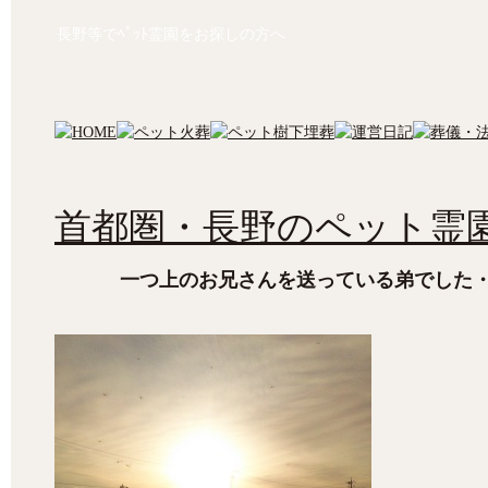
長野等でﾍﾟｯﾄ霊園をお探しの方へ
首都圏・長野のペット霊園
一つ上のお兄さんを送っている弟でした