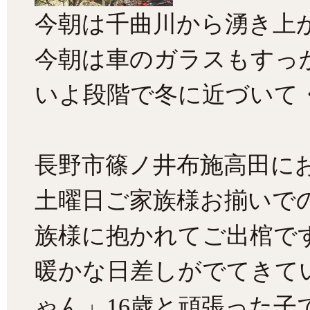
今朝は千曲川から湧き上
今朝は車のガラスもすっ
いよ段階で冬に近づいて
長野市篠ノ井布施高田に
土曜日ご家族様お揃いで
族様に抱かれてご出棺で
暖かな日差しがでてきて
ゃん」16歳と頑張った子