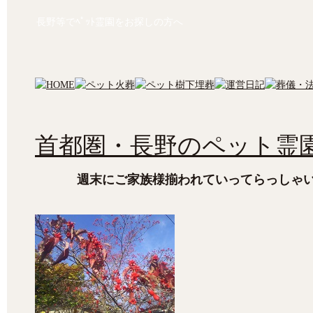
長野等でﾍﾟｯﾄ霊園をお探しの方へ
首都圏・長野のペット霊園
週末にご家族様揃われていってらっしゃ