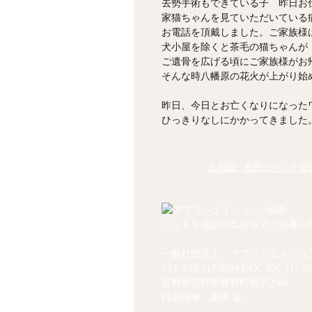
去勢手術もできている子 昨日お
家猫ちゃんを見ていただいている
お電話を頂戴しました。ご家族様
犬小屋を除くと茶毛の猫ちゃんが
ご遺骨を広げる頃にご家族様がお
そんな時八幡原の花火が上がり始め
昨日、今日とお亡くなりになった
ひっきりなしにかかってきました
首都圏・長野のペット霊園
ペットを感謝の気持ちでご供養い
一般社団法人 アプリシエイショ
TEL.
026-217-0594
FAX. 026-217-05
長野県長野市豊野町蟹沢2560
代表理事 栗田 要