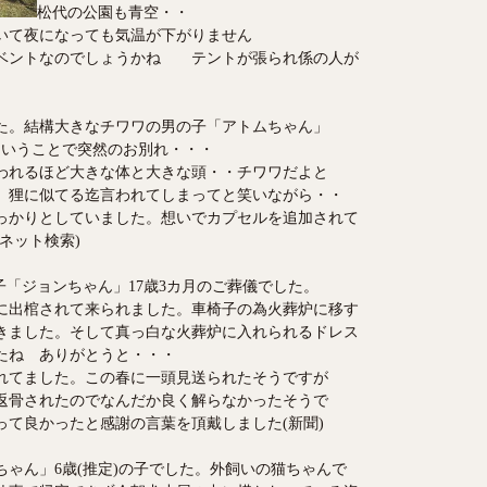
松代の公園も青空・・
いて夜になっても気温が下がりません
ベントなのでしょうかね テントが張られ係の人が
。
た。結構大きなチワワの男の子「アトムちゃん」
ということで突然のお別れ・・・
われるほど大きな体と大きな頭・・チワワだよと
。狸に似てる迄言われてしまってと笑いながら・・
っかりとしていました。想いでカプセルを追加されて
ネット検索)
「ジョンちゃん」17歳3カ月のご葬儀でした。
に出棺されて来られました。車椅子の為火葬炉に移す
きました。そして真っ白な火葬炉に入れられるドレス
たね ありがとうと・・・
されてました。この春に一頭見送られたそうですが
返骨されたのでなんだか良く解らなかったそうで
って良かったと感謝の言葉を頂戴しました(新聞)
ゃん」6歳(推定)の子でした。外飼いの猫ちゃんで