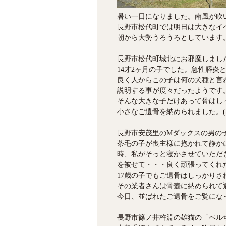
暑い一日になりました。南風が吹
長野市松代町では明日は大きなイ
朝から大勢うろうろとしています
長野市松代町城北にお邪魔しまし
14才2ヶ月の子でした。急性膵炎
良く人からこの子は何の犬種と言
説明する事が度々だったようです
そんな大きな子だけあって骨はし
小さなご遺骨を納められました。(
長野市安茂里のMダックスの男の子
茶毛の子が喪主様に抱かれて静か
時、私がそっと寝かさせていただ
を被せて・・・良く頑張ってくれ
17歳の子でもご遺骨はしっかり
その業者さんは骨壺に納められて
今日、並ばれたご遺骨をご覧にな
長野市篠ノ井杵淵の雄猫の「ペルち