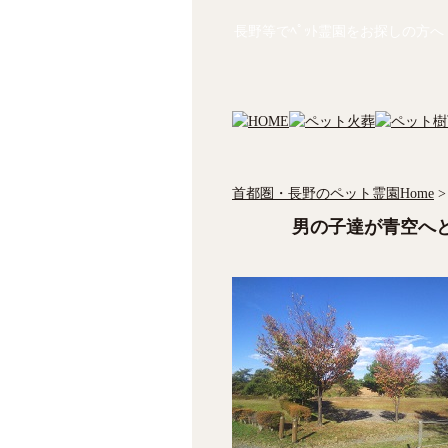
長野等でﾍﾟｯﾄ霊園をお探しの方へ
首都圏・長野のペット霊園Home
>
男の子達が青空へ