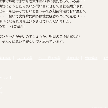
仕事で帰宅できず今朝犬小屋の中に横たわっている姿・・
病院にどうしたら良いか問い合わせして当社を紹介され
は今日も仕事が忙しいと言う事で夕刻留守宅にお邪魔して
・・・抱いて火葬炉に納め祭壇に線香をつけて見送り・・
帰りになられお骨上げをさせていただきました。
て・・(ご紹介)
ワンちゃんが多いのでしょうか。明日のご予約電話が
。そんなに急いで寝ないでと思っています。
HOME
ペット火葬
ペット樹下埋葬
運営日記
動物愛護
お
たします。
ン
93