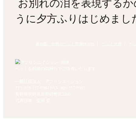
お別れの泪を表現するか
うに夕方ふりはじめまし
首都圏・長野のペット霊園HOME
ペット火葬
ペ
ペットを感謝の気持ちでご供養いたします。
一般社団法人 アプリシエイション
TEL.
026-217-0594
FAX. 026-217-0593
長野県長野市豊野町蟹沢2560
代表理事 栗田 要