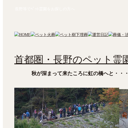
長野等でﾍﾟｯﾄ霊園をお探しの方へ
首都圏・長野のペット霊園
秋が深まって来たころに虹の橋へと・・