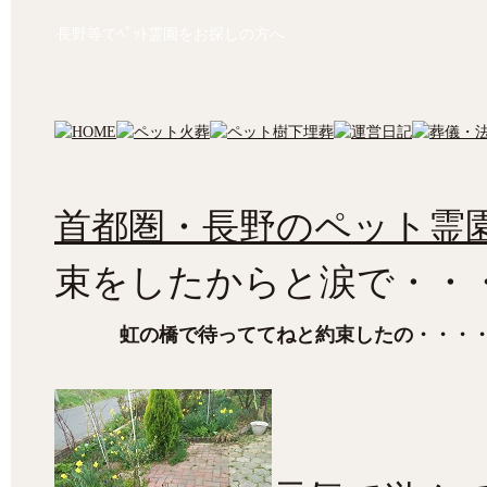
長野等でﾍﾟｯﾄ霊園をお探しの方へ
首都圏・長野のペット霊園
束をしたからと涙で・・
虹の橋で待っててねと約束したの・・・