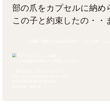
部の爪をカプセルに納め
この子と約束したの・・
首都圏・長野のペット霊園HOME
ペット火葬
ペ
ペットを感謝の気持ちでご供養いたします。
一般社団法人 アプリシエイション
TEL.
026-217-0594
FAX. 026-217-0593
長野県長野市豊野町蟹沢2560
代表理事 栗田 要