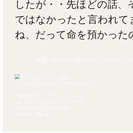
したが・・先ほどの話、
ではなかったと言われて
ね、だって命を預かった
首都圏・長野のペット霊園HOME
ペット火葬
ペ
ペットを感謝の気持ちでご供養いたします。
一般社団法人 アプリシエイション
TEL.
026-217-0594
FAX. 026-217-0593
長野県長野市豊野町蟹沢2560
代表理事 栗田 要