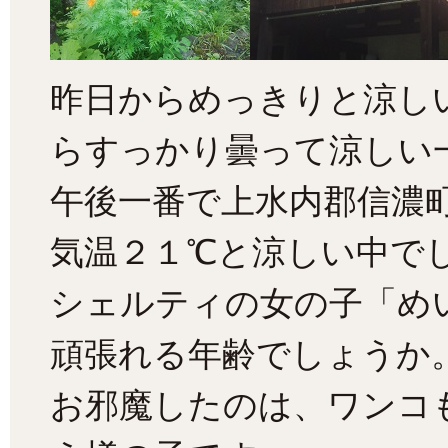
昨日からめっきりと涼し
らすっかり曇って涼しい
午後一番で上水内郡信濃
気温２１℃と涼しい中で
シェルティの女の子「め
頑張れる年齢でしょうか
お邪魔したのは、ワンコ