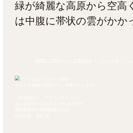
緑が綺麗な高原から空高
は中腹に帯状の雲がかか
首都圏・長野のペット霊園HOME
ペット火葬
ペ
ペットを感謝の気持ちでご供養いたします。
一般社団法人 アプリシエイション
TEL.
026-217-0594
FAX. 026-217-0593
長野県長野市豊野町蟹沢2560
代表理事 栗田 要