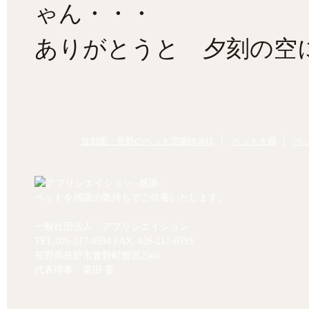
ゃん・・・
ありがとうと 夕刻の空
首都圏・長野のペット霊園HOME
ペット火葬
ペ
ペットを感謝の気持ちでご供養いたします。
一般社団法人 アプリシエイション
TEL.
026-217-0594
FAX. 026-217-0593
長野県長野市豊野町蟹沢2560
代表理事 栗田 要