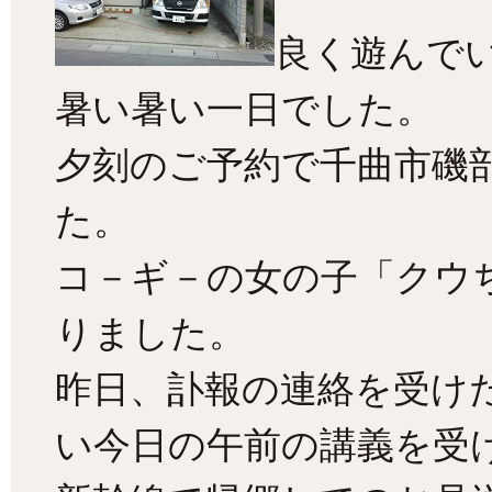
良く遊んで
暑い暑い一日でした。
夕刻のご予約で千曲市磯
た。
コ－ギ－の女の子「クウ
りました。
昨日、訃報の連絡を受け
い今日の午前の講義を受