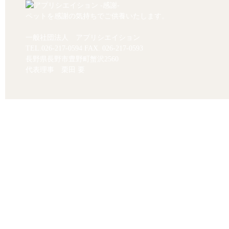
ペットを感謝の気持ちでご供養いたします。
一般社団法人 アプリシエイション
TEL.
026-217-0594
FAX. 026-217-0593
長野県長野市豊野町蟹沢2560
代表理事 栗田 要