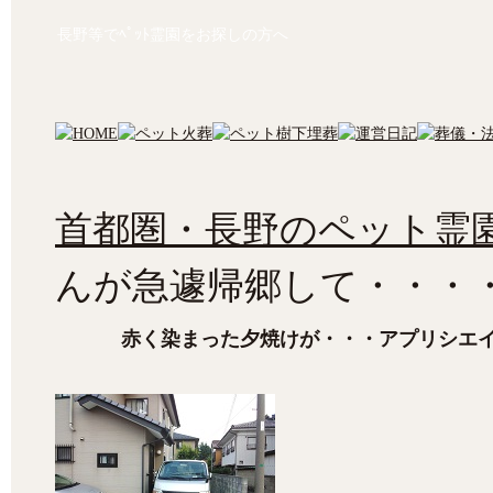
長野等でﾍﾟｯﾄ霊園をお探しの方へ
首都圏・長野のペット霊園
んが急遽帰郷して・・・
赤く染まった夕焼けが・・・アプリシエ