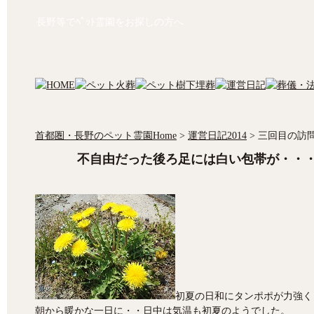
長野等でﾍﾟｯﾄ霊園をお探しの方へ
首都圏・長野のペット霊園Home
>
運営日記2014
>
三回目の訪
不自由だった後ろ足には白い包帯が・・
初夏の日和にタンポポが力強く
朝から暖かな一日に・・日中は気温も初夏のようでした。