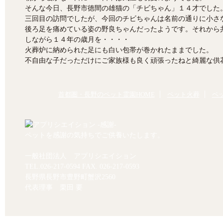
そんな今日、長野市徳間の雄猫の「チビちゃん」１４才でした
三回目の訪問でしたが、今回のチビちゃんは名前の通りに小さ
後ろ足を痛めている姿の野良ちゃんだったようです。それから
しながら１４年の歳月を・・・・
火葬炉に納められた足にも白い包帯が巻かれたままでした。
不自由な子だっただけにご家族様も良く頑張ったねと綺麗な供
首都圏・長野のペット霊園HOME
ペット火葬
ペ
ペットを感謝の気持ちでご供養いたします。
一般社団法人 アプリシエイション
TEL.
026-217-0594
FAX. 026-217-0593
長野県長野市豊野町蟹沢2560
代表理事 栗田 要