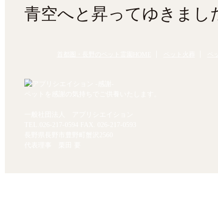
青空へと昇ってゆきまし
首都圏・長野のペット霊園HOME
ペット火葬
ペ
ペットを感謝の気持ちでご供養いたします。
一般社団法人 アプリシエイション
TEL.
026-217-0594
FAX. 026-217-0593
長野県長野市豊野町蟹沢2560
代表理事 栗田 要