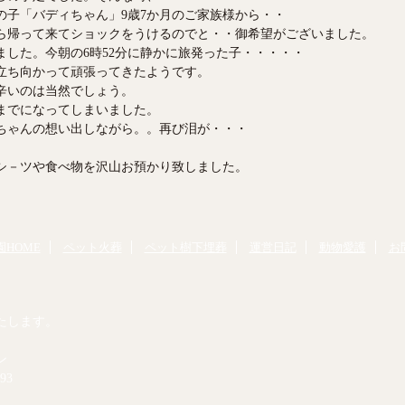
の子「バディちゃん」9歳7か月のご家族様から・・
ら帰って来てショックをうけるのでと・・御希望がございました。
した。今朝の6時52分に静かに旅発った子・・・・・
立ち向かって頑張ってきたようです。
辛いのは当然でしょう。
までになってしまいました。
ちゃんの想い出しながら。。再び泪が・・・
シ－ツや食べ物を沢山お預かり致しました。
HOME
ペット火葬
ペット樹下埋葬
運営日記
動物愛護
お
たします。
ン
93