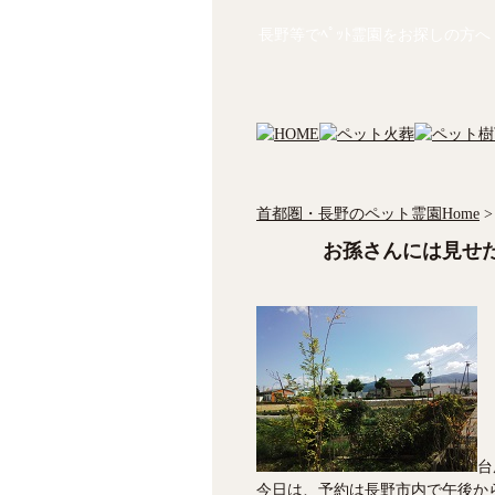
長野等でﾍﾟｯﾄ霊園をお探しの方へ
首都圏・長野のペット霊園Home
>
お孫さんには見せ
台
今日は、予約は長野市内で午後か