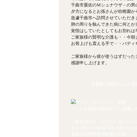
千曲市粟佐のＭシュナウザ－の男
夕方になるとお孫さんが幼稚園か
急遽千曲市へ訪問させていただきま
肺の周りを蝕んできた病に何とか
覚悟はしていたとしてもお別れは
ご家族様の賢明な介護も・・今朝
お骨上げも震える手で・・バディ
ご家族様から彼が使うはずだった
感謝申し上げます。
首都圏・長野のペット霊園
ペットを感謝の気持ちでご供養い
一般社団法人 アプリシエイショ
TEL.
026-217-0594
FAX. 026-217-05
長野県長野市豊野町蟹沢2560