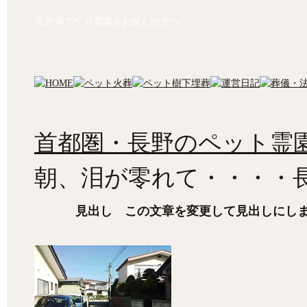
長野等でﾍﾟｯﾄ霊園をお探しの方へ
首都圏・長野のペット霊園
朝、泪が零れて・・・・
見出し この文章を変更して見出しにし