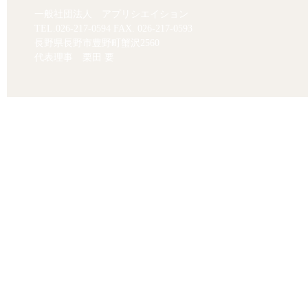
一般社団法人 アプリシエイション
TEL.
026-217-0594
FAX. 026-217-0593
長野県長野市豊野町蟹沢2560
代表理事 栗田 要