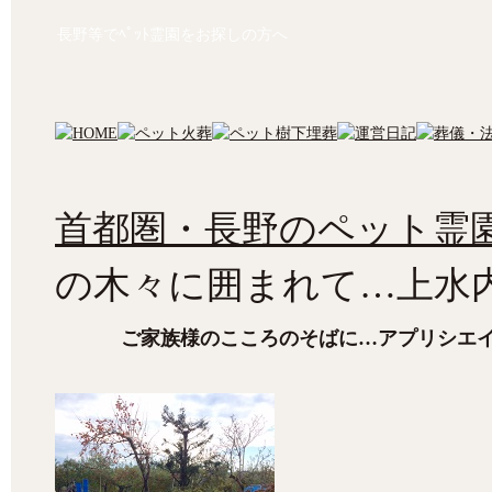
長野等でﾍﾟｯﾄ霊園をお探しの方へ
首都圏・長野のペット霊園
の木々に囲まれて…上水
ご家族様のこころのそばに…アプリシエ