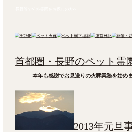
長野等でﾍﾟｯﾄ霊園をお探しの方へ
首都圏・長野のペット霊園
本年も感謝でお見送りの火葬業務を始め
2013年元