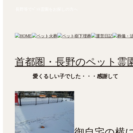
長野等でﾍﾟｯﾄ霊園をお探しの方へ
首都圏・長野のペット霊園
愛くるしい子でした・・・感謝して
御自宅の横