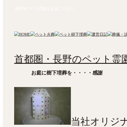
長野等でﾍﾟｯﾄ霊園をお探しの方へ
首都圏・長野のペット霊園
お庭に樹下埋葬を・・・・感謝
当社オリジ