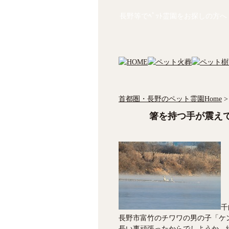
長野等でﾍﾟｯﾄ霊園をお探しの方へ
首都圏・長野のペット霊園Home
>
箸を持つ手が震え
千
長野市富竹のチワワの男の子「ケ
長い事頑張ったからでしようか、