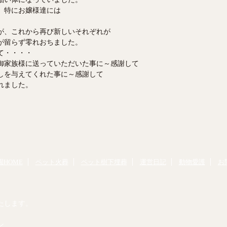
、特にお嬢様達には
。
が、これから再び新しいそれぞれが
が留らず零れおちました。
て・・・・
御家族様に送っていただいた事に～感謝して
しを与えてくれた事に～感謝して
れました。
HOME
ペット火葬
ペット樹下埋葬
運営日記
動物愛護
お
たします。
ン