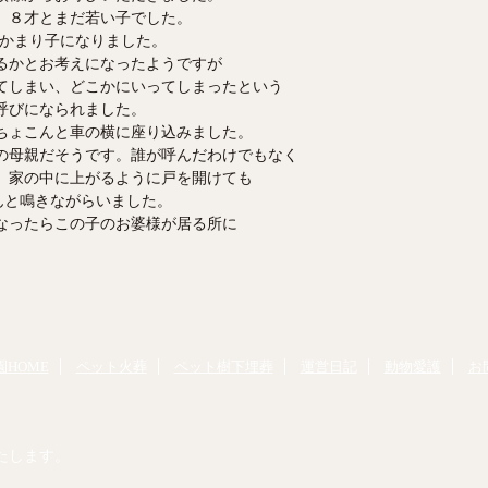
」８才とまだ若い子でした。
日かまり子になりました。
るかとお考えになったようですが
てしまい、どこかにいってしまったという
呼びになられました。
ちょこんと車の横に座り込みました。
の母親だそうです。誰が呼んだわけでもなく
。家の中に上がるように戸を開けても
んと鳴きながらいました。
なったらこの子のお婆様が居る所に
HOME
ペット火葬
ペット樹下埋葬
運営日記
動物愛護
お
たします。