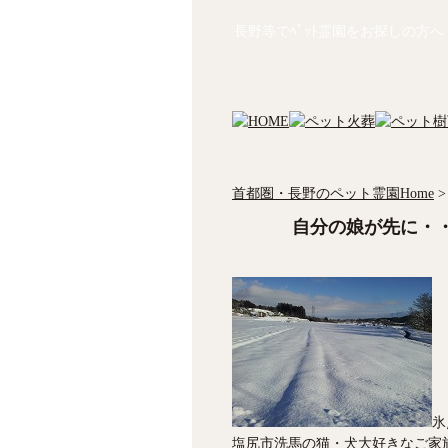
長野等でﾍﾟｯﾄ霊園をお探しの方へ
首都圏・長野のペット霊園Home
>
自分の娘が先に・
氷
塩尻市洗馬の猫・犬大好きなご家