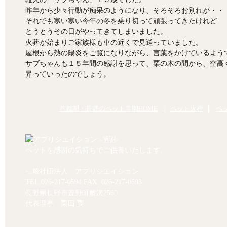
昨年から少々行動が痴呆のようになり、そろそろお別れが・・
それでも寒い寒い今年の冬を乗り切って頑張ってきたけれど
とうとうその日がやってきてしまいました。
火葬が始まりご家族様も車の近くで見送っていました。
屋根から熱の陽炎をご覧になりながら、言葉をかけているよう
サブちゃんも１５年間の感謝を思って、栗の木の間から、空高
昇っていったのでしょう。
首都圏・長野のペット霊園HOME
ペット火葬
ペ
ペットを感謝の気持ちでご供養いたします。
一般社団法人 アプリシエイション
TEL.
026-217-0594
FAX. 026-217-0593
長野県長野市豊野町蟹沢2560
代表理事 栗田 要