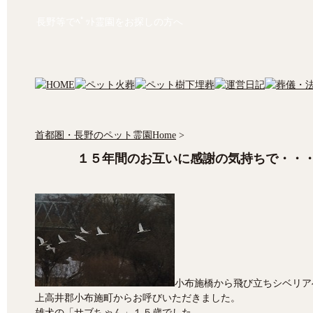
長野等でﾍﾟｯﾄ霊園をお探しの方へ
首都圏・長野のペット霊園Home
>
１５年間のお互いに感謝の気持ちで・・
小布施橋から飛び立ちシベリア
上高井郡小布施町からお呼びいただきました。
雄犬の「サブちゃん」１５歳でした。