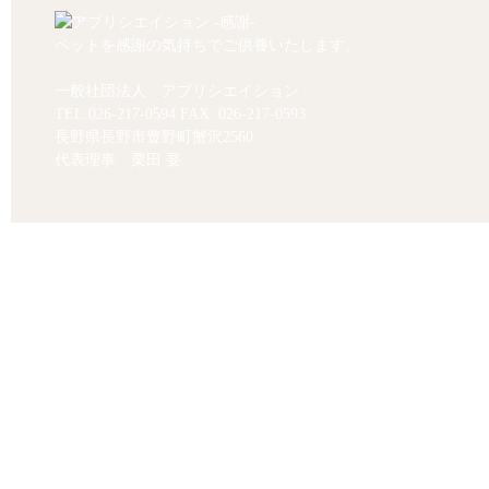
ペットを感謝の気持ちでご供養いたします。
一般社団法人 アプリシエイション
TEL.
026-217-0594
FAX. 026-217-0593
長野県長野市豊野町蟹沢2560
代表理事 栗田 要