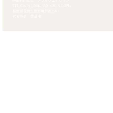
一般社団法人 アプリシエイション
TEL.
026-217-0594
FAX. 026-217-0593
長野県長野市豊野町蟹沢2560
代表理事 栗田 要