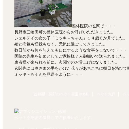
整体医院の玄関で・・・
長野市三輪田町の整体医院からお呼びいただきました。
シェルテイの女の子「ミッキ－ちゃん」１４歳６か月でした。
殆ど病気も怪我もなく、元気に過ごしてきました。
数日前から何を与えても口にするような食事をしないで・・・
医院の先生を初めとしてご家族様７人御揃いで送られました。
患者様が来られる前に、玄関でのお骨上げになりました。
玄関先には奥さまの手をかけた花々があちこちに朝日を浴びて
ミッキ－ちゃんを見送るように・・・
首都圏・長野のペット霊園HOME
ペット火葬
ペ
ペットを感謝の気持ちでご供養いたします。