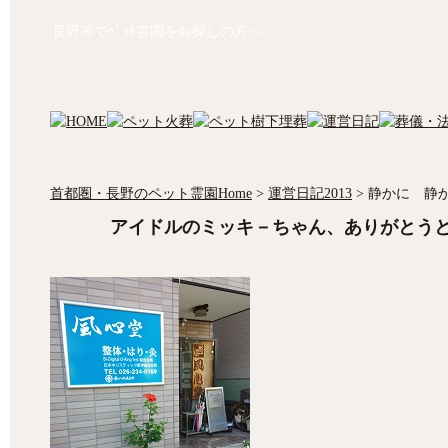
長野等でﾍﾟｯﾄ霊園をお探しの方へ
首都圏・長野のペット霊園Home
>
運営日記2013
>
静かに 静
アイドルのミッキ－ちゃん、ありがとう