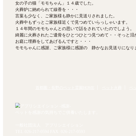
女の子の猫「モモちゃん」１４歳でした。
火葬炉に納められて線香を・・・
言葉も少なく、ご家族様も静かに見送りされました。
火葬中もずっとご家族様近くで見つめていらっしゃいます。
１４年間のモモちゃんとの思いで話をされていたのでしよう。
綺麗に火葬されたご遺骨をひとつひとつ見つめて・・そっと泪
お庭に埋葬をしてあげるんですと・・・
モモちゃんに感謝、ご家族様に感謝の 静かなお見送りになり
首都圏・長野のペット霊園HOME
ペット火葬
ペ
ペットを感謝の気持ちでご供養いたします。
一般社団法人 アプリシエイション
TEL.
026-217-0594
FAX. 026-217-0593