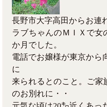
長野市大字高田からお連
ラブちゃんのＭＩＸで女
か月でした。
電話でお嬢様が東京から
に
来られるとのこと。ご家
のお別れに・・
元気な頃は20㌔近くあ