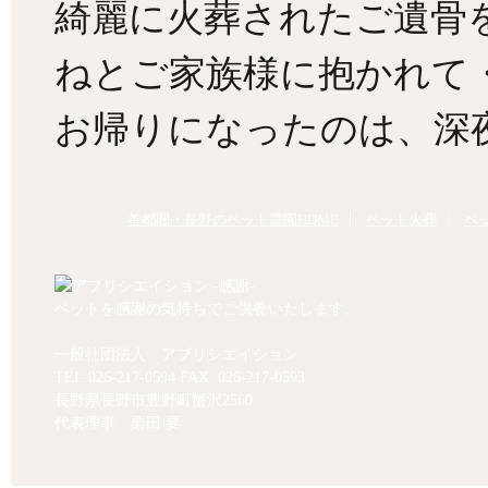
綺麗に火葬されたご遺骨
ねとご家族様に抱かれて
お帰りになったのは、深
首都圏・長野のペット霊園HOME
ペット火葬
ペ
ペットを感謝の気持ちでご供養いたします。
一般社団法人 アプリシエイション
TEL.
026-217-0594
FAX. 026-217-0593
長野県長野市豊野町蟹沢2560
代表理事 栗田 要