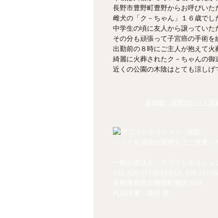
長野市豊野町豊野からお呼びいた
雌犬の「ク－ちゃん」１６歳でし
中学生の頃に友人から譲っていた
その分も頑張って子宮癌の手術を
出勤前の８時にご主人が抱えて火
綺麗に火葬されたク－ちゃんの御
近くの公園の木陰はとても涼しげ
首都圏・長野のペット霊園
ペットを感謝の気持ちでご供養い
一般社団法人 アプリシエイショ
TEL.
026-217-0594
FAX. 026-217-05
長野県長野市豊野町蟹沢2560
代表理事 栗田 要