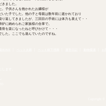
だきました。
た。子供さんを抱かれたお嬢様が
だいた子でした。他の子と母親は数年前に逝かれており
繰り返してきましたが、三回目の手術には体力も衰えて・・
葬炉に納められご家族様の合掌で。
遺骨を楽になったねと呼びかけて・・・
でした。ここでも遊んでいたのですね。
HOME
ペット火葬
ペット樹下埋葬
運営日記
動物愛護
お
たします。
ン
93
Copyright © 2