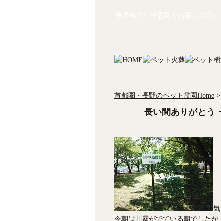
長野等でﾍﾟｯﾄ霊園をお探しの方へ
首都圏・長野のペット霊園Home
>
長い間ありがとう
気
今朝は川霧がでている朝でしたが