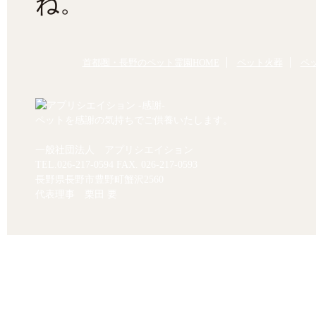
ね。
首都圏・長野のペット霊園HOME
ペット火葬
ペ
ペットを感謝の気持ちでご供養いたします。
一般社団法人 アプリシエイション
TEL.
026-217-0594
FAX. 026-217-0593
長野県長野市豊野町蟹沢2560
代表理事 栗田 要