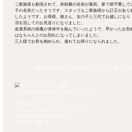
ご家族様も動揺されて、依頼書の名前が最初、家で留守番して
子の名前だったそうです。スタッフもご家族様から訂正があり
したようです。お母様、娘さん、女の子と三代でお越しになり
泪を流してのお見送りになりました。
血液系統の病魔が身体中を蝕んでいったようで、早かったお別
はなちゃんとのお別れになってしまいました。
三人様でお骨を納められ、連れてお帰りになられました。
首都圏・長野のペット霊園HOME
ペット火葬
ペ
ペットを感謝の気持ちでご供養いたします。
一般社団法人 アプリシエイション
TEL.
026-217-0594
FAX. 026-217-0593
長野県長野市豊野町蟹沢2560
代表理事 栗田 要