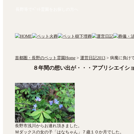
長野等でﾍﾟｯﾄ霊園をお探しの方へ
首都圏・長野のペット霊園Home
>
運営日記2013
>
病魔に負け
８年間の想い出が・・・アプリシエイシ
長野市浅川からお連れ頂きました。
Ｍダックスの女の子「はなちゃん」７歳１０か月でした。