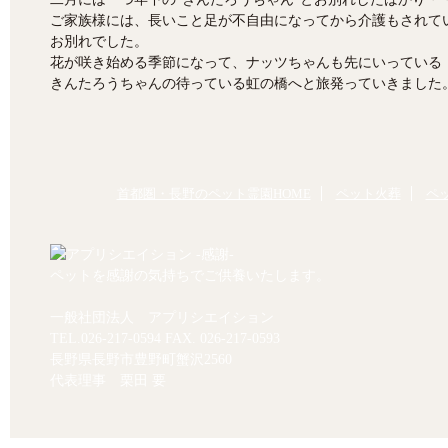
ご家族様には、長いこと足が不自由になってから介護もされて
お別れでした。
花が咲き始める季節になって、ナッツちゃんも先にいっている
きんたろうちゃんの待っている虹の橋へと旅発っていきました
首都圏・長野のペット霊園HOME
ペット火葬
ペ
ペットを感謝の気持ちでご供養いたします。
一般社団法人 アプリシエイション
TEL.
026-217-0594
FAX. 026-217-0593
長野県長野市豊野町蟹沢2560
代表理事 栗田 要