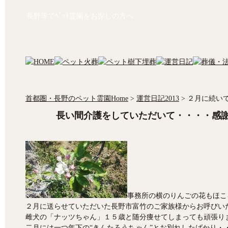
長野等でﾍﾟｯﾄ霊園をお探しの方へ
首都圏・長野のペット霊園Home
>
運営日記2013
>
２月に続い
長い間介護をしていただいて・・・・感
事務所の横のりんごの花もほこ
２月に送らせていただいた長野市富竹のご家族様からお呼びい
雌犬の「ナッツちゃん」１５歳と随分痩せてしまっても頑張り
二月には一つ年下の“きんたろうちゃん”とお別れしたばかり・