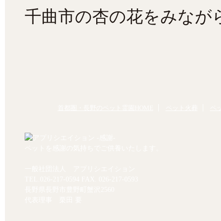
千曲市の杏の花をみなが
首都圏・長野のペット霊園HOME
ペット火葬
ペ
ペットを感謝の気持ちでご供養いたします。
一般社団法人 アプリシエイション
TEL.
026-217-0594
FAX. 026-217-0593
長野県長野市豊野町蟹沢2560
代表理事 栗田 要