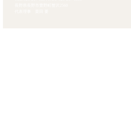
長野県長野市豊野町蟹沢2560
代表理事 栗田 要