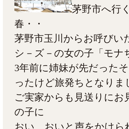
茅野市へ行
春・・
茅野市玉川からお呼びい
シ－ズ－の女の子「モナち
3年前に姉妹が先だった
ったけど旅発ちとなりま
ご実家からも見送りにお
の子に
おい、おいと声をかけら