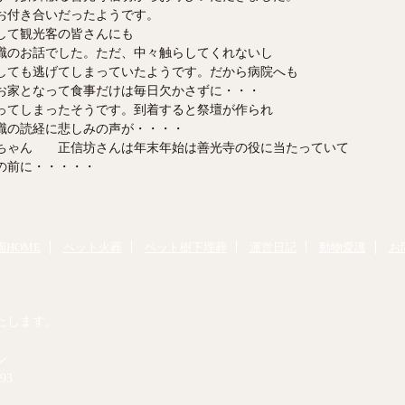
のお付き合いだったようです。
して観光客の皆さんにも
職のお話でした。ただ、中々触らしてくれないし
しても逃げてしまっていたようです。だから病院へも
お家となって食事だけは毎日欠かさずに・・・
ってしまったそうです。到着すると祭壇が作られ
職の読経に悲しみの声が・・・・
ちゃん 正信坊さんは年末年始は善光寺の役に当たっていて
の前に・・・・・
HOME
ペット火葬
ペット樹下埋葬
運営日記
動物愛護
お
たします。
ン
93