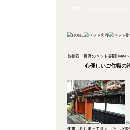
長野等でﾍﾟｯﾄ霊園をお探しの方へ
首都圏・長野のペット霊園Home
>
心優しいご住職の
宿
年末も押し迫ってきました。小雪