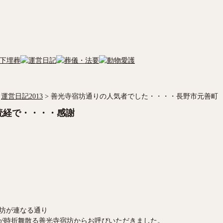
運営日記2013
>
善光寺宿坊通りの人気者でした・・・・長野市元善町
読経で・・・・感謝
坊が連なる通り
が時折舞散る善光寺宿坊からお呼びいただきました。