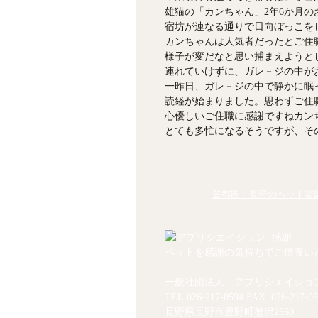
雄猫の「カンちゃん」2年6か月
宿坊が連なる通りで日向ぼっこを
カンちゃんは人気者だったとご住
様子が変だなと思い捕まえようと
連れていけずに、ガレ－ジの中が
一昨日、ガレ－ジの中で静かに眠
読経が始まりました。思わずご住
心優しいご住職に感謝ですねカン
とても多忙になるそうですが、そ
首都圏・長野のペット霊園
ペットを感謝の気持ちでご供養い
一般社団法人 アプリシエイショ
TEL.
026-217-0594
FAX. 026-217-05
長野県長野市豊野町蟹沢2560