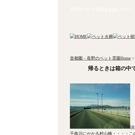
長野等でﾍﾟｯﾄ霊園をお探しの方へ
首都圏・長野のペット霊園Home
>
帰るときは箱の中
須
千曲川にかかる村山橋・・・・こ