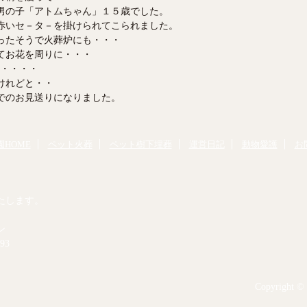
男の子「アトムちゃん」１５歳でした。
赤いセ－タ－を掛けられてこられました。
ったそうで火葬炉にも・・・
てお花を周りに・・・
・・・・
けれどと・・
でのお見送りになりました。
HOME
ペット火葬
ペット樹下埋葬
運営日記
動物愛護
お
たします。
ン
93
Copyright © 2