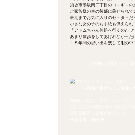
須坂市墨坂南二丁目のコ－ギ－の
ご家族様の車の後部に乗せられて
最期までお気に入りのセ－タ－だ
小さな女の子のお手紙も供えられ
「アトムちゃん何処へ行くの?
」と
あまり散歩をしてあげれなかった
１５年間の思い出を残して泪の中
首都圏・長野のペット霊園
ペットを感謝の気持ちでご供養い
一般社団法人 アプリシエイショ
TEL.
026-217-0594
FAX. 026-217-05
長野県長野市豊野町蟹沢2560
代表理事 栗田 要