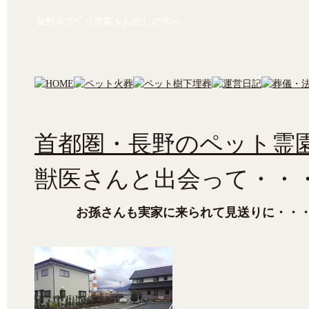
長野等でﾍﾟｯﾄ霊園をお探しの方へ
首都圏・長野のペット霊園
獣医さんと出会って・・
お孫さんも実家に来られて見送りに・・