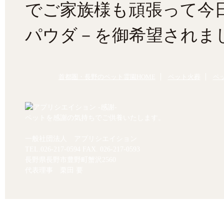
でご家族様も頑張って今
パウダ－を御希望されま
首都圏・長野のペット霊園HOME
ペット火葬
ペ
ペットを感謝の気持ちでご供養いたします。
一般社団法人 アプリシエイション
TEL.
026-217-0594
FAX. 026-217-0593
長野県長野市豊野町蟹沢2560
代表理事 栗田 要