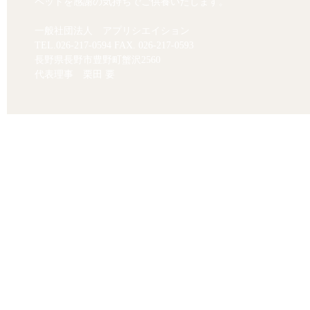
ペットを感謝の気持ちでご供養いたします。
一般社団法人 アプリシエイション
TEL.
026-217-0594
FAX. 026-217-0593
長野県長野市豊野町蟹沢2560
代表理事 栗田 要