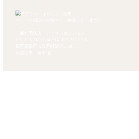
ペットを感謝の気持ちでご供養いたします。
一般社団法人 アプリシエイション
TEL.
026-217-0594
FAX. 026-217-0593
長野県長野市豊野町蟹沢2560
代表理事 栗田 要