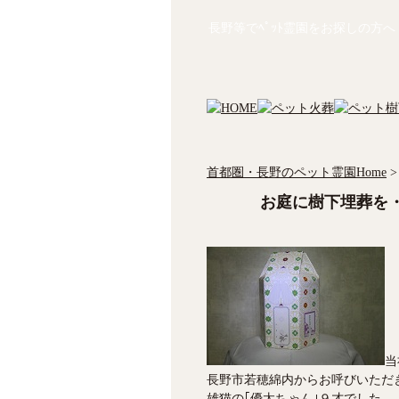
長野等でﾍﾟｯﾄ霊園をお探しの方へ
首都圏・長野のペット霊園Home
>
お庭に樹下埋葬を
当
長野市若穂綿内からお呼びいただ
雄猫の｢優太ちゃん｣９才でした。