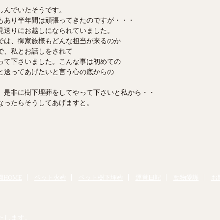
しんでいたそうです。
もあり半年間は頑張ってきたのですが・・・
見送りにお越しになられていました。
では、御家族様もどんな担当が来るのか
で、私とお話しをされて
って下さいました。こんな事は初めての
と送ってあげたいと言う心の底からの
、是非に樹下埋葬をしてやって下さいと私から・・
なったらそうしてあげますと。
HOME
ペット火葬
ペット樹下埋葬
運営日記
動物愛護
お
たします。