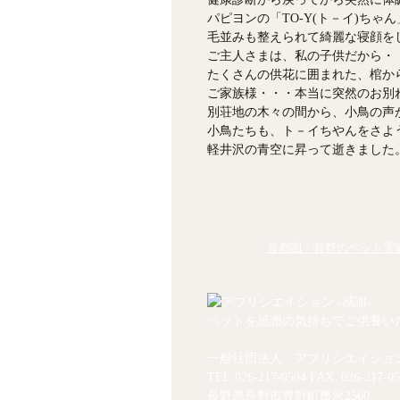
パピヨンの「TO-Y(ト－イ)ちゃ
毛並みも整えられて綺麗な寝顔を
ご主人さまは、私の子供だから・
たくさんの供花に囲まれた、棺か
ご家族様・・・本当に突然のお別
別荘地の木々の間から、小鳥の声
小鳥たちも、ト－イちやんをさよ
軽井沢の青空に昇って逝きました
首都圏・長野のペット霊園
ペットを感謝の気持ちでご供養い
一般社団法人 アプリシエイショ
TEL.
026-217-0594
FAX. 026-217-05
長野県長野市豊野町蟹沢2560