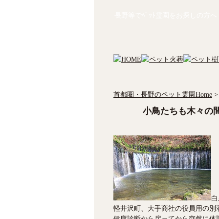
長野等でﾍﾟｯﾄ霊園をお探しの方へ
首都圏・長野のペット霊園Home
>
小鳥たちも木々の
白
軽井沢町、大手商社の役員用の別
健康診断から戻ってから突然に体