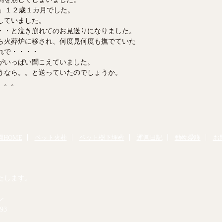
ん」１２歳１カ月でした。
していました。
・・と泣き崩れてのお見送りになりました。
ら火葬炉に移され、何度見何度も撫でていた
れで・・・・
がいっぱい聞こえていました。
うなら。。と送っていたのでしょうか。
。。。
HOME
ペット火葬
ペット樹下埋葬
運営日記
動物愛護
お
たします。
ン
93