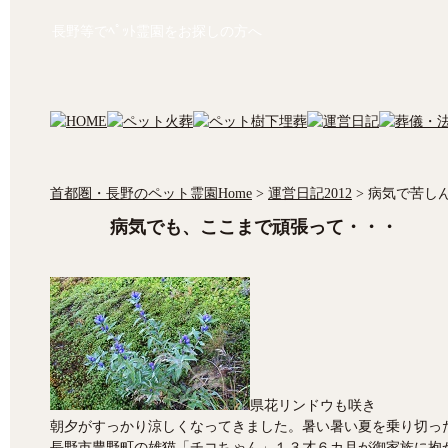
長野等でﾍﾟｯﾄ霊園をお探しの方へ
首都圏・長野のペット霊園Home
>
運営日記2012
>
病気で苦し
病気でも、ここまで頑張って・・・
県花リンドウも咲き
朝夕がすっかり涼しくなってきました。暑い暑い夏を乗り切っ
長野市豊野町の雄猫「チコちゃん」１３才６カ月が御家族に抱