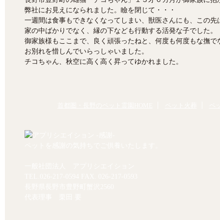
弊社にお見えになられました。瞼を閉じて・・・
一週間は食事もできなくなってしまい、獣医さんにも、この先
家の中ばかりでなく、縁の下なども行動する活発な子でした。
御家族様もここまで、良く頑張ったねと、何度も何度もな撫で
お別れを惜しんでいらっしゃいました。
チコちゃん、秋空に高く高く昇ってゆかれました。
首都圏・長野のペット霊園HOME
ペット火葬
ペ
ペットを感謝の気持ちでご供養いたします。
一般社団法人 アプリシエイション
TEL.
026-217-0594
FAX. 026-217-0593
長野県長野市豊野町蟹沢2560
代表理事 栗田 要