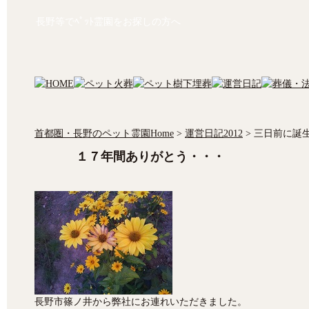
長野等でﾍﾟｯﾄ霊園をお探しの方へ
首都圏・長野のペット霊園Home
>
運営日記2012
>
三日前に誕
１７年間ありがとう・・・
長野市篠ノ井から弊社にお連れいただきました。