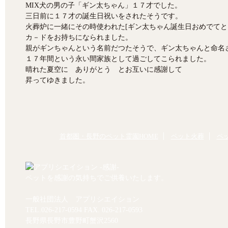
MIX犬の男の子「ギン太ちゃん」１７才でした。
三日前に１７才の誕生日祝いをされたそうです。
火葬炉に一緒にその時使われた[ギン太ちゃん誕生日おめでてと
カ－ドをお持ちになられました。
親がギンちゃんという名前だつたそうで、ギン太ちゃんと命名
１７年間という永い間家族として過ごしてこられました。
晴れた夏空に ありがとう とお互いに感謝して
昇ってゆきました。
首都圏・長野のペット霊園HOME
ペット火葬
ペ
ペットを感謝の気持ちでご供養いたします。
一般社団法人 アプリシエイション
TEL.
026-217-0594
FAX. 026-217-0593
長野県長野市豊野町蟹沢2560