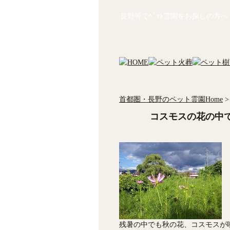
長野等でﾍﾟｯﾄ霊園をお探しの方へ
首都圏・長野のペット霊園Home
>
コスモスの花の中
残暑の中でも秋の花、コスモスが