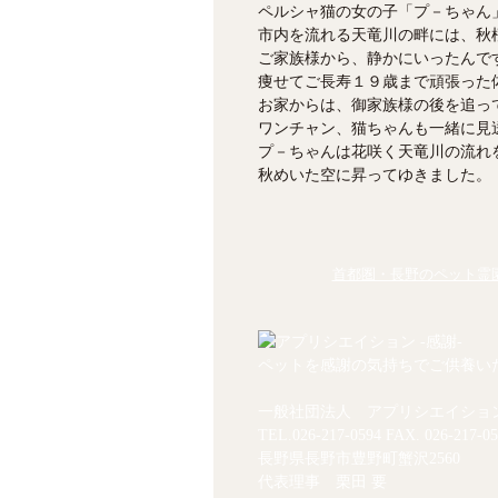
ペルシャ猫の女の子「プ－ちゃん
市内を流れる天竜川の畔には、秋
ご家族様から、静かにいったんで
痩せてご長寿１９歳まで頑張った
お家からは、御家族様の後を追っ
ワンチャン、猫ちゃんも一緒に見
プ－ちゃんは花咲く天竜川の流れ
秋めいた空に昇ってゆきました。
首都圏・長野のペット霊園
ペットを感謝の気持ちでご供養い
一般社団法人 アプリシエイショ
TEL.
026-217-0594
FAX. 026-217-05
長野県長野市豊野町蟹沢2560
代表理事 栗田 要