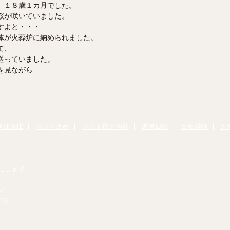
」１８歳１カ月でした。
桜が咲いていました。
すよと・・・
体が火葬炉に納められました。
て、
送っていました。
を見ながら
HOME
ペット火葬
ペット樹下埋葬
運営日記
動物愛護
お
たします。
ン
93