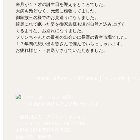
来月が１７才の誕生日を迎えるところでした。
大病も殆どなく、元気に頑張ってました。
御家族三名様でのお見送りになりました。
綺麗にれて眠った姿を御家族様も涙が自然と込み上げて
くるような、お別れになりました。
プリンちゃんとの最初の出会いは長野の青空市場でした。
１７年間の想い出を皆さんで偲んでいらっしゃいます。
お疲れ様と・・お送りさせていただきました。
首都圏・長野のペット霊園HOME
ペット火葬
ペ
ペットを感謝の気持ちでご供養いたします。
一般社団法人 アプリシエイション
TEL.
026-217-0594
FAX. 026-217-0593
長野県長野市豊野町蟹沢2560
代表理事 栗田 要