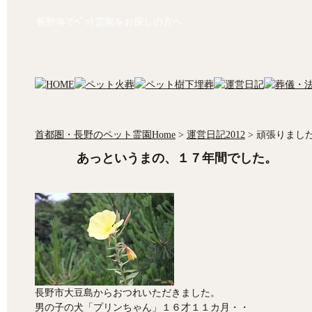
長野等でﾍﾟｯﾄ霊園をお探しの方へ
首都圏・長野のペット霊園Home
>
運営日記2012
>
頑張りまし
あっというまの、１７年間でした。
長野市大豆島からおつれいただきました。
男の子の犬「プリンちゃん」１６才１１カ月・・