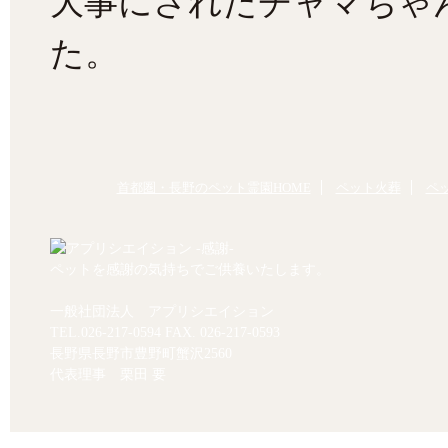
大事にされたチャマちゃ
た。
首都圏・長野のペット霊園HOME
ペット火葬
ペ
ペットを感謝の気持ちでご供養いたします。
一般社団法人 アプリシエイション
TEL.
026-217-0594
FAX. 026-217-0593
長野県長野市豊野町蟹沢2560
代表理事 栗田 要