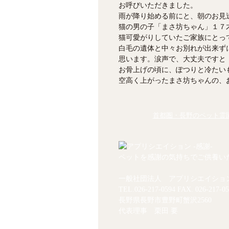
お呼びいただきました。
雨が降り始める前にと、朝のお見
猫の男の子「まさ坊ちゃん」１７
猫可愛がりしていたご家族にとっ
白毛の遺体と中々お別れが出来ず
思います。涙声で、大丈夫ですと
お骨上げの頃に、ぽつりと冷たい
空高く上がったまさ坊ちゃんの、
首都圏・長野のペット霊園
ペットを感謝の気持ちでご供養い
一般社団法人 アプリシエイショ
TEL.
026-217-0594
FAX. 026-217-05
長野県長野市豊野町蟹沢2560
代表理事 栗田 要