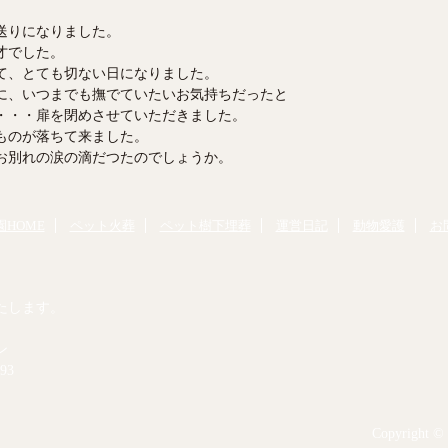
送りになりました。
才でした。
て、とても切ない日になりました。
に、いつまでも撫でていたいお気持ちだったと
・・・扉を閉めさせていただきました。
ものが落ちて来ました。
お別れの涙の滴だつたのでしょうか。
HOME
ペット火葬
ペット樹下埋葬
運営日記
動物愛護
お
たします。
ン
93
Copyright © 2