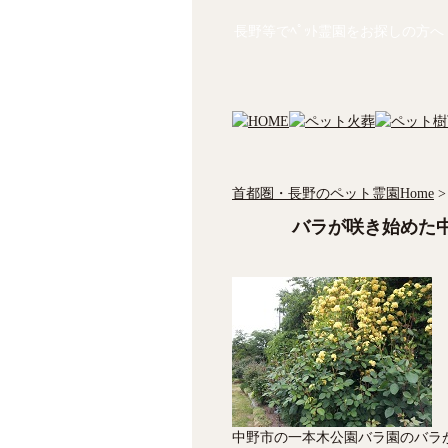
長野等でﾍﾟｯﾄ霊園をお探しの方へ
首都圏・長野のペット霊園Home
>
バラが咲き始めた
中野市の一本木公園バラ園のバラ