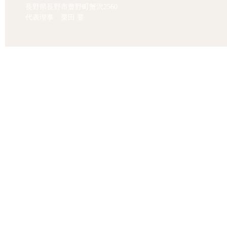
長野県長野市豊野町蟹沢2560
代表理事 栗田 要