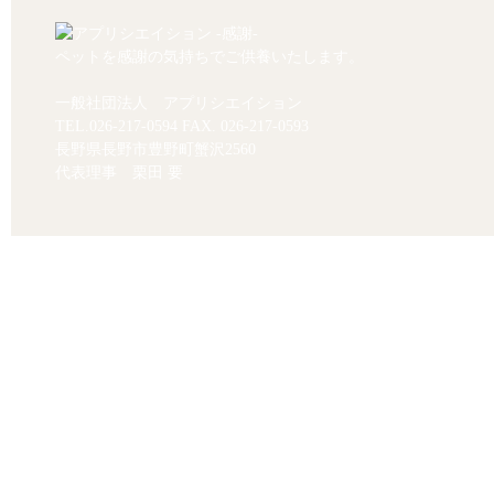
ペットを感謝の気持ちでご供養いたします。
一般社団法人 アプリシエイション
TEL.
026-217-0594
FAX. 026-217-0593
長野県長野市豊野町蟹沢2560
代表理事 栗田 要