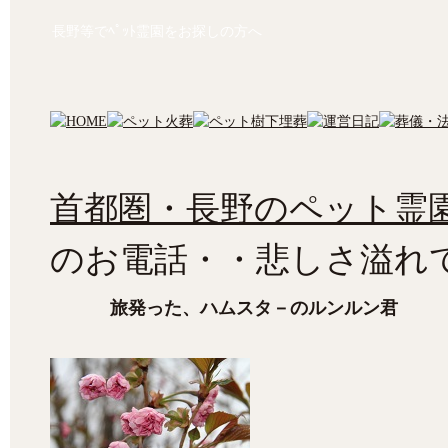
長野等でﾍﾟｯﾄ霊園をお探しの方へ
首都圏・長野のペット霊園
のお電話・・悲しさ溢れ
旅発った、ハムスタ－のルンルン君