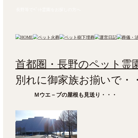
長野等でﾍﾟｯﾄ霊園をお探しの方へ
首都圏・長野のペット霊園
別れに御家族お揃いで・
Ｍウエ－ブの屋根も見送り・・・