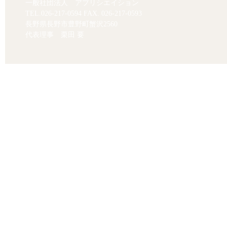
一般社団法人 アプリシエイション
TEL.
026-217-0594
FAX. 026-217-0593
長野県長野市豊野町蟹沢2560
代表理事 栗田 要