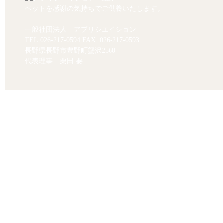
ペットを感謝の気持ちでご供養いたします。
一般社団法人 アプリシエイション
TEL.
026-217-0594
FAX. 026-217-0593
長野県長野市豊野町蟹沢2560
代表理事 栗田 要